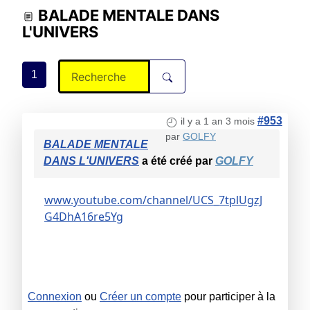
BALADE MENTALE DANS
L'UNIVERS
1
#953
il y a 1 an 3 mois
par
GOLFY
BALADE MENTALE
DANS L'UNIVERS
a été créé par
GOLFY
www.youtube.com/channel/UCS_7tplUgzJ
G4DhA16re5Yg
Connexion
ou
Créer un compte
pour participer à la