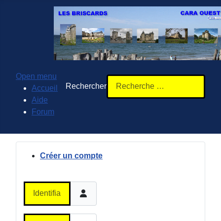
Open menu
Rechercher
Accueil
Aide
Forum
Créer un compte
Identifiant ou adresse courriel
Mot de passe