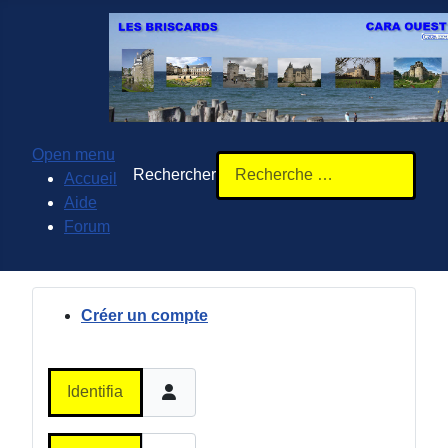
Open menu
Rechercher
Accueil
Aide
Forum
Créer un compte
Identifiant ou adresse courriel
Mot de passe