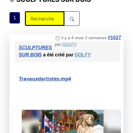
1
#1027
il y a 4 mois 3 semaines
par
GOLFY
SCULPTURES
SUR BOIS
a été créé par
GOLFY
Travauxdartistes.mp4