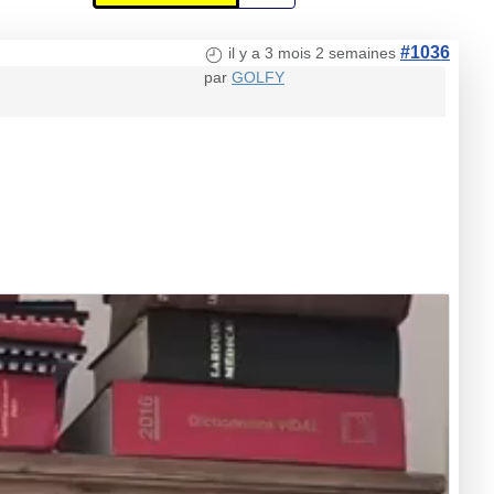
#1036
il y a 3 mois 2 semaines
par
GOLFY